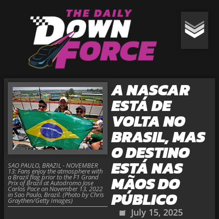
A NASCAR
ESTÁ DE
VOLTA NO
BRASIL, MAS
O DESTINO
ESTÁ NAS
SAO PAULO, BRAZIL - NOVEMBER
13: Fans enjoy the atmosphere with
MÃOS DO
a Brazil flag prior to the F1 Grand
Prix of Brazil at Autodromo Jose
Carlos Pace on November 13, 2022
PÚBLICO
in Sao Paulo, Brazil. (Photo by Chris
Graythen/Getty Images)
July 15, 2025